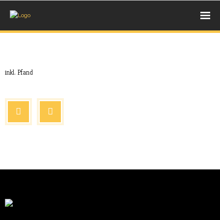
UNSERE BACKWAREN
Okt. 9, 2017
Extras
- BROT
inkl. Pfand
- BRÖTCHEN
- SÜßE STÜCKCHEN
AUS DEM HOLZBACKOFEN
- PIZZA
- PIDE
- LAHMACUN