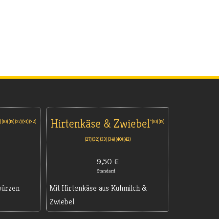
Hirtenkäse & Zwiebel
7
10
19
27
31
32
10
19
27
32
33
34
40
42
9,50 €
Standard
würzen
Mit Hirtenkäse aus Kuhmilch &
Zwiebel