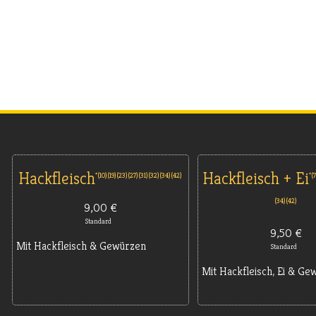
Hackfleisch
Hackfleisch + Ei
10
19
23
27
31
32
34
42
34
42
9,00 €
Standard
9,50 €
Mit Hackfleisch & Gewürzen
Standard
Mit Hackfleisch, Ei & Ge