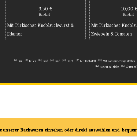
9,50 €
10,00 
Standard
Standard
Mit Türkischer Knoblauchwurst &
Mit Türkischer Knoblau
Edamer
Zwiebeln & Tomaten
7
10
19
20
23
27
31
Eier
Milch
Senf
Senf
Fisch
Mit Farbstoff
Mit Konservierungsstoffen
40
42
Käse in Salzlake
Glutenhal
SHOP ERKLÄRUNG
se unserer Backwaren einsehen oder direkt auswählen und bequem 