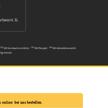
€
chwurst, Ei,
32
33
34
Mit Geschmacksverstärker
Mit Phosphat
Mit Antioxidationsmittel
tige Getreide
online bei uns bestellen.