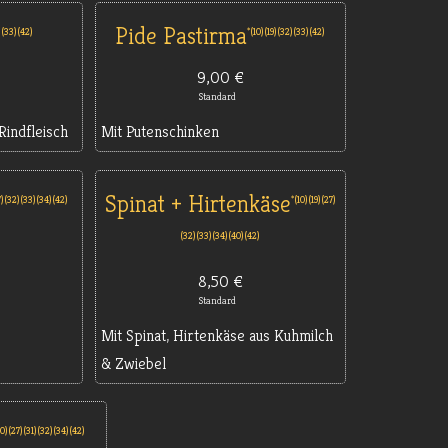
Pide Pastirma
33
42
10
19
32
33
42
9,00 €
Standard
Rindfleisch
Mit Puten
schinken
Spinat + Hirtenkäse
7
32
33
34
42
10
19
27
32
33
34
40
42
8,50 €
Standard
Mit Spinat, Hirtenkäse aus Kuhmilch
& Zwiebel
0
27
31
32
34
42