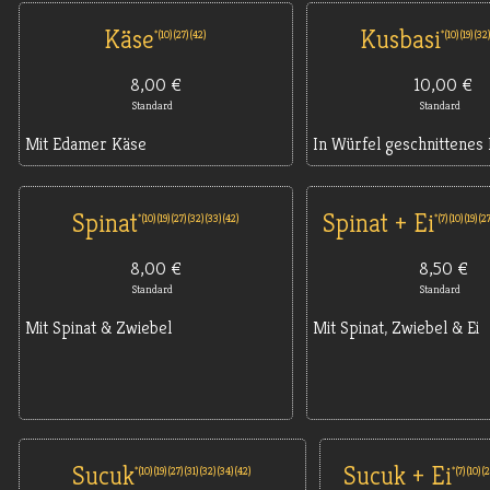
Käse
Kusbasi
10
27
42
10
19
32
8,00 €
10,00 €
Standard
Standard
Mit Edamer Käse
In Würfel geschnittenes 
Spinat
Spinat + Ei
10
19
27
32
33
42
7
10
19
2
8,00 €
8,50 €
Standard
Standard
Mit Spinat & Zwiebel
Mit Spinat, Zwiebel & Ei
Sucuk
Sucuk + Ei
10
19
27
31
32
34
42
7
10
2