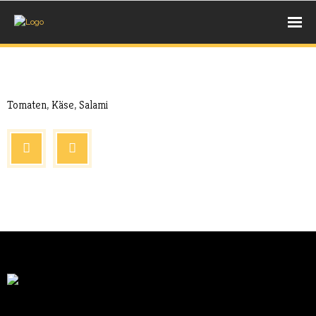
UNSERE BACKWAREN
Aug. 17, 2017
Extras
- BROT
Tomaten, Käse, Salami
- BRÖTCHEN
- SÜßE STÜCKCHEN
AUS DEM HOLZBACKOFEN
- PIZZA
- PIDE
- LAHMACUN