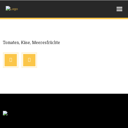
UNSERE BACKWAREN
Aug. 17, 2017
Extras
- BROT
Tomaten, Käse, Meeresfrüchte
- BRÖTCHEN
- SÜßE STÜCKCHEN
AUS DEM HOLZBACKOFEN
- PIZZA
- PIDE
- LAHMACUN