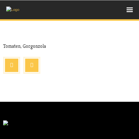
UNSERE BACKWAREN
Aug. 17, 2017
Extras
- BROT
Tomaten, Gorgonzola
- BRÖTCHEN
- SÜßE STÜCKCHEN
AUS DEM HOLZBACKOFEN
- PIZZA
- PIDE
- LAHMACUN