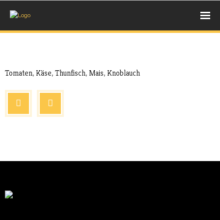
UNSERE BACKWAREN
Aug. 17, 2017
Extras
- BROT
Tomaten, Käse, Thunfisch, Mais, Knoblauch
- BRÖTCHEN
- SÜßE STÜCKCHEN
AUS DEM HOLZBACKOFEN
- PIZZA
- PIDE
- LAHMACUN