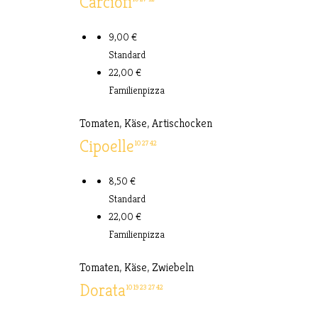
Carciofi
9,00 €
Standard
22,00 €
Familienpizza
Tomaten, Käse, Artischocken
Cipoelle
10
27
42
8,50 €
Standard
22,00 €
Familienpizza
Tomaten, Käse, Zwiebeln
Dorata
10
19
23
27
42