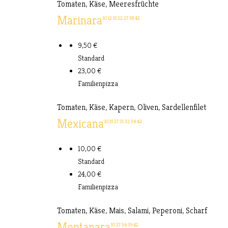
Tomaten, Käse, Meeresfrüchte
Marinara
10
12
19
22
27
38
42
9,50 €
Standard
23,00 €
Familienpizza
Tomaten, Käse, Kapern, Oliven, Sardellenfilet
Mexicana
10
19
27
31
32
34
42
10,00 €
Standard
24,00 €
Familienpizza
Tomaten, Käse, Mais, Salami, Peperoni, Scharf
Montanara
10
27
34
39
42