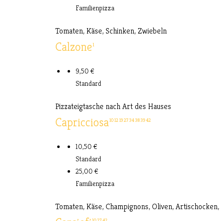
Familienpizza
Tomaten, Käse, Schinken, Zwiebeln
Calzone
1
9,50 €
Standard
Pizzateigtasche nach Art des Hauses
Capricciosa
10
12
19
27
34
38
39
42
10,50 €
Standard
25,00 €
Familienpizza
Tomaten, Käse, Champignons, Oliven, Artischocken, 
10
27
42