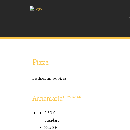
Pizza
Beschreibung von Pizza
Annamaria
10
19
27
34
39
42
9,50 €
Standard
23,50 €