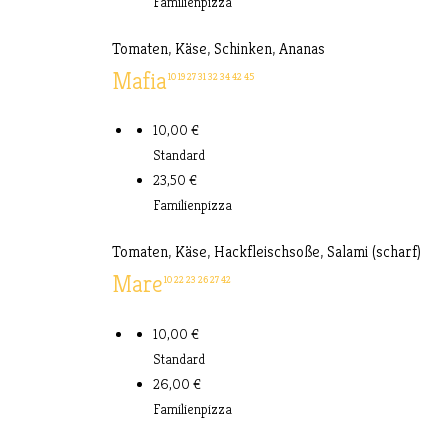
Familienpizza
Tomaten, Käse, Schinken, Ananas
Mafia
10
19
27
31
32
34
42
45
10,00 €
Standard
23,50 €
Familienpizza
Tomaten, Käse, Hackfleischsoße, Salami (scharf)
Mare
10
22
23
26
27
42
10,00 €
Standard
26,00 €
Familienpizza