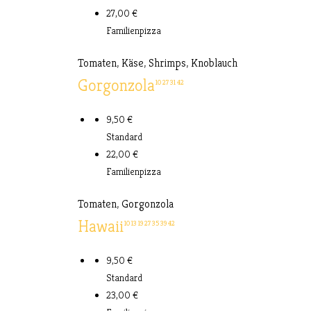
27,00 €
Familienpizza
Tomaten, Käse, Shrimps, Knoblauch
Gorgonzola
10
27
31
42
9,50 €
Standard
22,00 €
Familienpizza
Tomaten, Gorgonzola
Hawaii
10
13
19
27
35
39
42
9,50 €
Standard
23,00 €