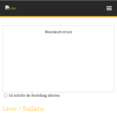
UNSERE BACKWAREN
Warenkorb ist leer
- BROT
- BRÖTCHEN
- SÜßE STÜCKCHEN
AUS DEM HOLZBACKOFEN
- PIZZA
Ich möchte die Bestellung abholen
- PIDE
Lavas / Bazlama
- LAHMACUN