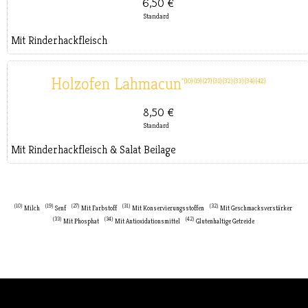
6,50 €
Standard
SALATE
Mit Rinderhackfleisch
GETRÄNKE
Holzofen Lahmacun
10
19
27
31
32
33
34
42
- SOFTDRINKS
8,50 €
- KAFFEE
Standard
Mit Rinderhackfleisch & Salat Beilage
AKTUELLES
KONTAKT
10
19
27
31
32
Milch
Senf
Mit Farbstoff
Mit Konservierungsstoffen
Mit Geschmacksverstärker
33
34
42
Mit Phosphat
Mit Antioxidationsmittel
Glutenhaltige Getreide