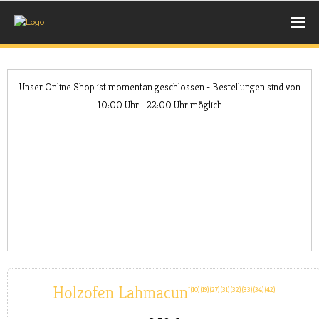
UNSERE BACKWAREN
Unser Online Shop ist momentan geschlossen - Bestellungen sind von
- BROT
10:00 Uhr - 22:00 Uhr möglich
- BRÖTCHEN
- SÜßE STÜCKCHEN
AUS DEM HOLZBACKOFEN
- PIZZA
- PIDE
Holzofen Lahmacun
10
19
27
31
32
33
34
42
- LAHMACUN